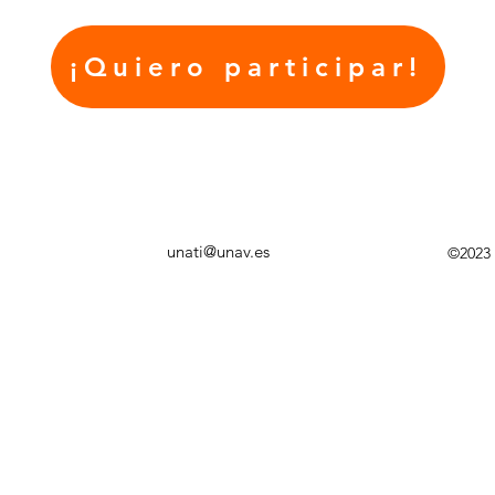
¡Quiero participar!
unati@unav.es
©2023 