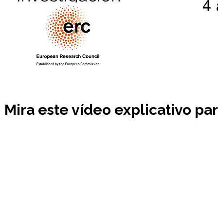
4
Mira este vídeo explicativo pa